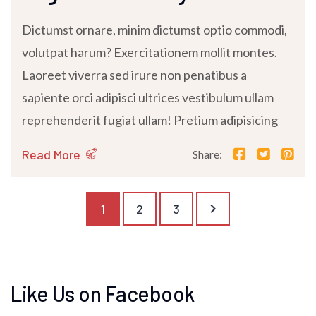
Dictumst ornare, minim dictumst optio commodi,
volutpat harum? Exercitationem mollit montes.
Laoreet viverra sed irure non penatibus a
sapiente orci adipisci ultrices vestibulum ullam
reprehenderit fugiat ullam! Pretium adipisicing
Read More
Share:
keyboard_arrow_right
1
2
3
Like Us on Facebook