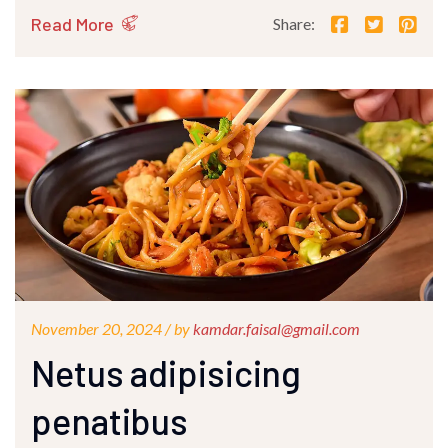
Read More
Share:
November 20, 2024 /
by
kamdar.faisal@gmail.com
Netus adipisicing
penatibus