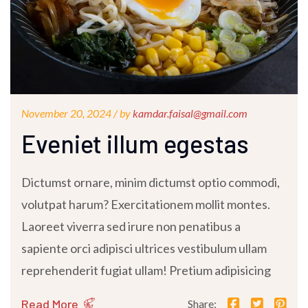
November 20, 2024 /
by
kamdar.faisal@gmail.com
Eveniet illum egestas
Dictumst ornare, minim dictumst optio commodi,
volutpat harum? Exercitationem mollit montes.
Laoreet viverra sed irure non penatibus a
sapiente orci adipisci ultrices vestibulum ullam
reprehenderit fugiat ullam! Pretium adipisicing
Read More
Share: